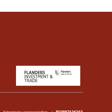
Algemene voorwaarden
•
BE0887136363