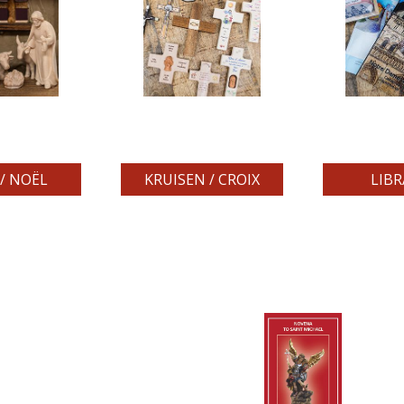
/ NOËL
KRUISEN / CROIX
LIBR