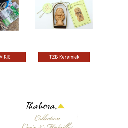
AIRIE
TZB Keramiek