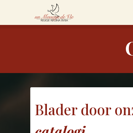
Overslaan naar inhoud
Startpagina
Asso
Blader door on
catalogi