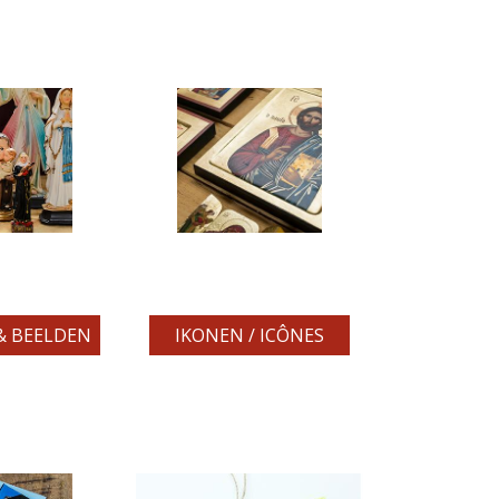
& BEELDEN
IKONEN / ICÔNES