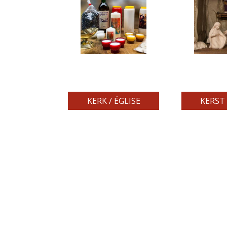
KERK / ÉGLISE
KERST 