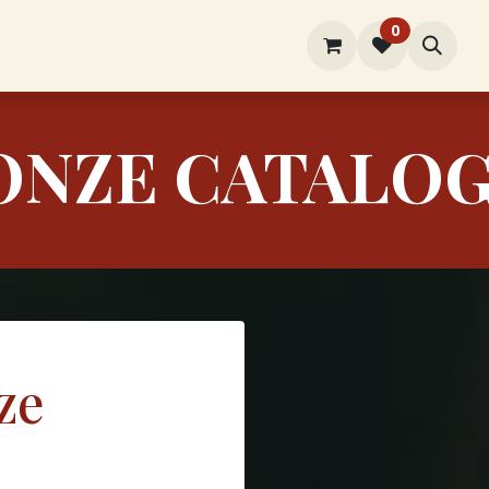
0
rtiment
Over ons
Winkel
Contact
ONZE CATALOG
ze