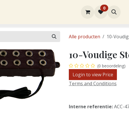
0
rtiment
Over ons
Winkel
Contact
Alle producten
10-Voudig
10-Voudige St
(0 beoordeling)
Login to view Price
Terms and Conditions
Interne referentie:
ACC-4