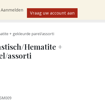
Aanmelden
Vraag uw account aan
tite + gekleurde parel/assorti
stisch/Hematite +
l/assorti
5M009