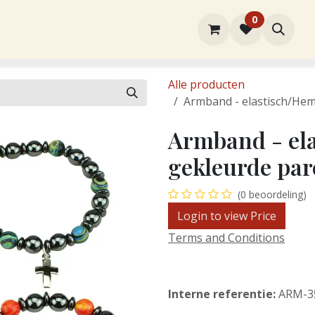
0
rtiment
Over ons
Winkel
Contact
Alle producten
Armband - elastisch/Hema
Armband - ela
gekleurde pare
(0 beoordeling)
Login to view Price
Terms and Conditions
Interne referentie:
ARM-3