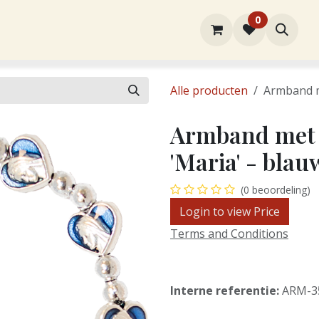
0
rtiment
Over ons
Winkel
Contact
Alle producten
Armband m
Armband met 
'Maria' - bla
(0 beoordeling)
Login to view Price
Terms and Conditions
Interne referentie:
ARM-3