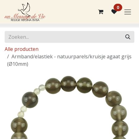
Overslaan naar inhoud
0
Alle producten
Armband/elastiek - natuurparels/kruisje agaat grijs
(Ø10mm)