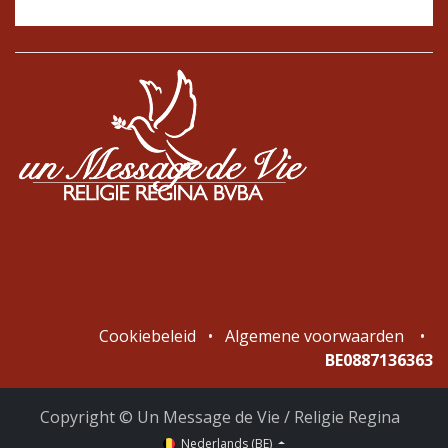
Cookiebeleid
•
Algemene voorwaarden
•
BE0887136363
Copyright © Un Message de Vie / Religie Regina
Nederlands (BE)