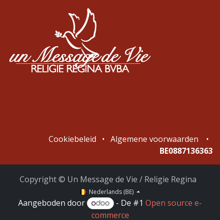
Cookiebeleid
•
Algemene voorwaarden
•
BE0887136363
Copyright © Un Message de Vie / Religie Regina
Nederlands (BE)
Aangeboden door
- De #1
Open source e-
commerce