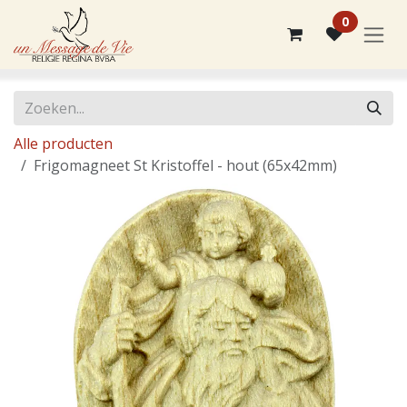
Overslaan naar inhoud
0
Alle producten
Frigomagneet St Kristoffel - hout (65x42mm)