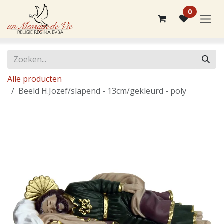
Overslaan naar inhoud
0
Alle producten
Beeld H.Jozef/slapend - 13cm/gekleurd - poly