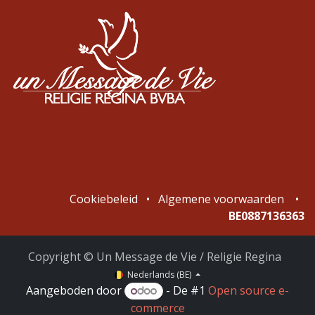
Cookiebeleid
•
Algemene voorwaarden
•
BE0887136363
Copyright © Un Message de Vie / Religie Regina
Nederlands (BE)
Aangeboden door
- De #1
Open source e-
commerce