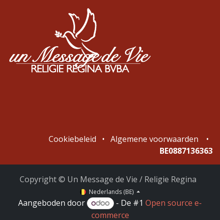
Cookiebeleid
•
Algemene voorwaarden
•
BE0887136363
Copyright © Un Message de Vie / Religie Regina
Nederlands (BE)
Aangeboden door
- De #1
Open source e-
commerce