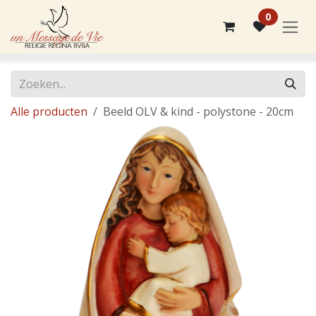
Overslaan naar inhoud
0
Alle producten
Beeld OLV & kind - polystone - 20cm