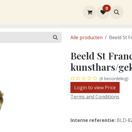
0
rtiment
Over ons
Winkel
Contact
Alle producten
Beeld St F
Beeld St Franc
kunsthars/gek
(0 beoordeling)
Login to view Price
Terms and Conditions
Interne referentie:
BLD-8