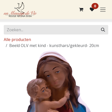
Overslaan naar inhoud
0
Alle producten
Beeld OLV met kind - kunsthars/gekleurd- 20cm