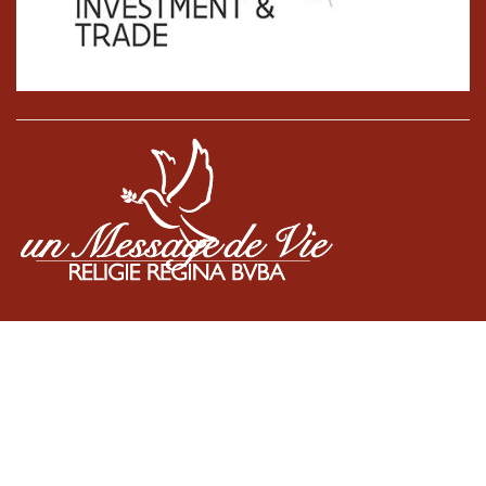
Cookiebeleid
•
Algemene voorwaarden
•
BE0887136363