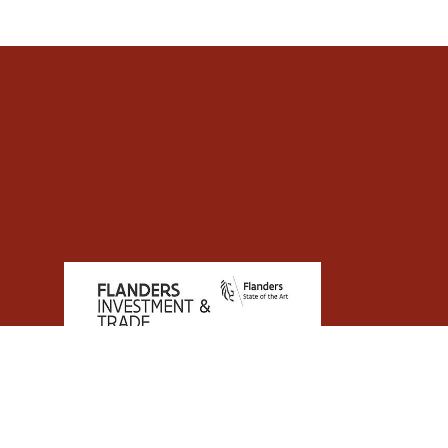
Algemene voorwaarden
•
BE0887136363