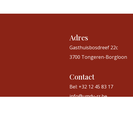
Adres
Gasthuisbosdreef 22c
3700 Tongeren-Borgloon
Contact
Bel: +32 12 45 83 17
info@umdv-rr.be
Cookiebeleid
•