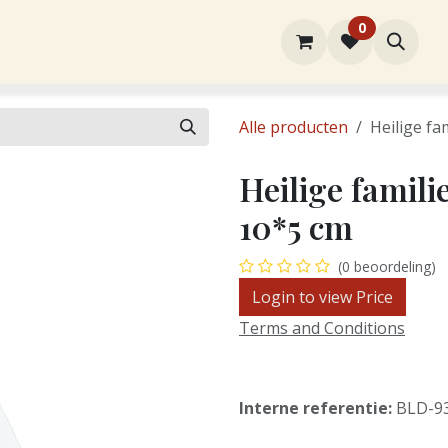
0
rtiment
Over ons
Winkel
Contact
Alle producten
Heilige fa
Heilige famili
10*5 cm
(0 beoordeling)
Login to view Price
Terms and Conditions
Interne referentie:
BLD-9