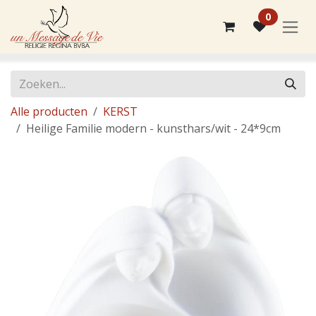
Overslaan naar inhoud
0
Alle producten
KERST
Heilige Familie modern - kunsthars/wit - 24*9cm