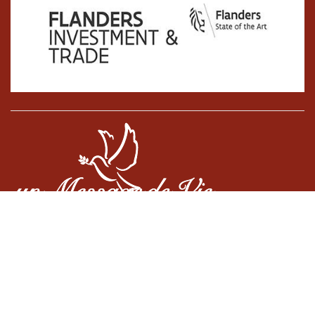
Cookiebeleid
•
Algemene voorwaarden
•