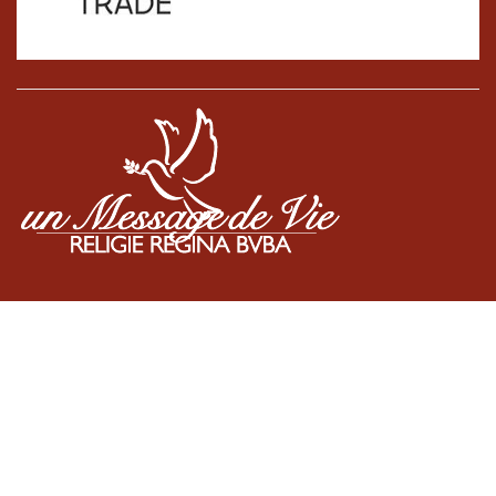
Cookiebeleid
•
Algemene voorwaarden
•
BE0887136363
Copyright © Un Message de Vie / Religie Regina