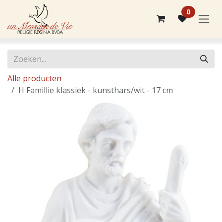
Overslaan naar inhoud
0
Alle producten
H Famillie klassiek - kunsthars/wit - 17 cm