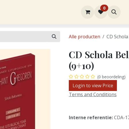
0
rtiment
Over ons
Winkel
Contact
Alle producten
CD Schola
CD Schola Bel
(9+10)
(0 beoordeling)
Login to view Price
Terms and Conditions
Interne referentie:
CDA-1