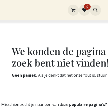
0
rtiment
Over ons
Winkel
Contact
Fout 404
We konden de pagina 
zoek bent niet vinden
Geen paniek.
Als je denkt dat het onze fout is, stuu
Misschien zocht je naar een van deze
populaire pagina's?