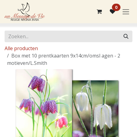
Overslaan naar inhoud
0
Alle producten
Box met 10 prentkaarten 9x14cm/omsl agen - 2
motieven/L.Smith