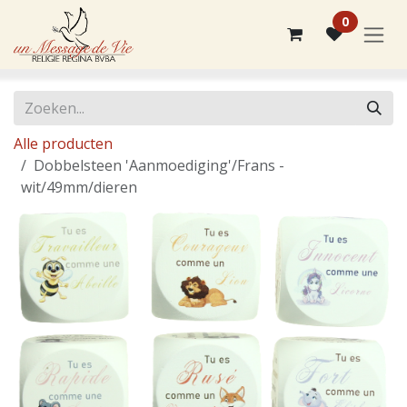
Overslaan naar inhoud
0
Alle producten
Dobbelsteen 'Aanmoediging'/Frans -
wit/49mm/dieren