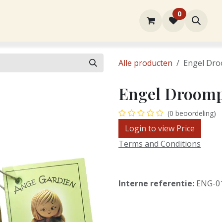
0
rtiment
Over ons
Winkel
Contact
Alle producten
Engel Dro
Engel Droomp
(0 beoordeling)
Login to view Price
Terms and Conditions
Interne referentie:
ENG-0