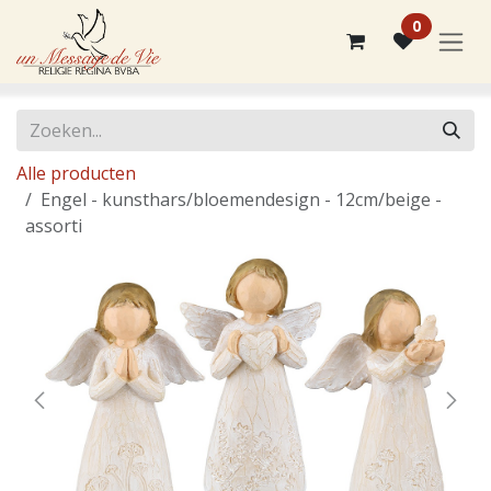
Overslaan naar inhoud
0
Alle producten
Engel - kunsthars/bloemendesign - 12cm/beige -
assorti