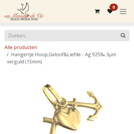
Overslaan naar inhoud
0
Alle producten
Hangertje Hoop,Geloof&Liefde - Ag 925‰ 3μm
verguld (15mm)