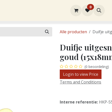
0
rtiment
Over ons
Winkel
Contact
Alle producten
Duifje ui
Duifje uitges
goud (15x18m
(0 beoordeling)
Login to view Price
Terms and Conditions
Interne referentie:
HKP-5