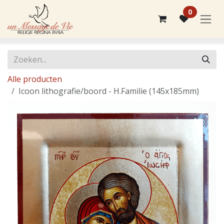
Overslaan naar inhoud
0
Alle producten
Icoon lithografie/boord - H.Familie (145x185mm)