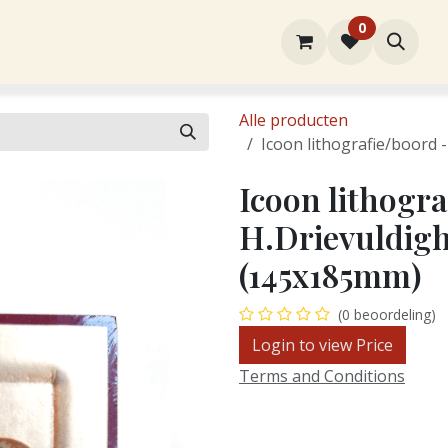
0
rtiment
Over ons
Winkel
Contact
Alle producten
Icoon lithografie/boord 
Icoon lithogra
H.Drievuldigh
(145x185mm)
(0 beoordeling)
Login to view Price
Terms and Conditions