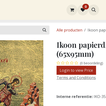
0
rtiment
Over ons
Winkel
Contact
Alle producten
Ikoon pap
Ikoon papierd
(65x95mm)
(0 beoordeling)
Login to view Price
Terms and Conditions
Interne referentie:
IKO-3