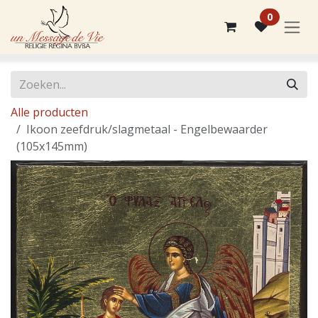
Overslaan naar inhoud
0
Alle producten
Ikoon zeefdruk/slagmetaal - Engelbewaarder
(105x145mm)