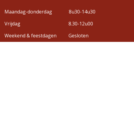
Maandag-donderdag
8u30-14u30
Vrijdag
8.30-12u00
Weekend & feestdagen
Gesloten
Adres
Gasthuisbosdreef 22c
3700 Tongeren-Borgloon
Contact
Bel: +32 12 45 83 17
info@umdv-rr.be