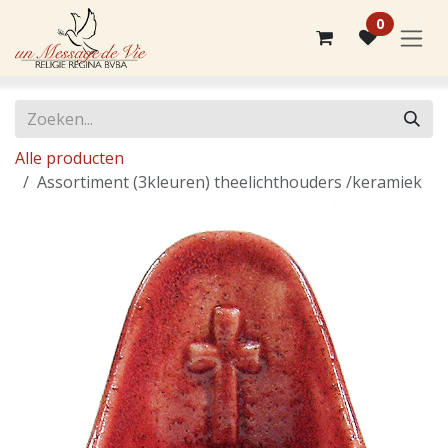
Overslaan naar inhoud
0
Alle producten
Assortiment (3kleuren) theelichthouders /keramiek