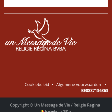
Cookiebeleid
•
Algemene voorwaarden
•
BE0887136363
Copyright © Un Message de Vie / Religie Regina
Nederlands (BE)