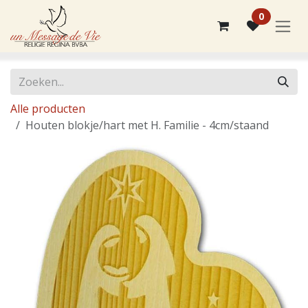
Overslaan naar inhoud
0
Alle producten
Houten blokje/hart met H. Familie - 4cm/staand