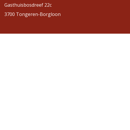
Gasthuisbosdreef 22c
3700 Tongeren-Borgloon
Contact
Bel: +32 12 45 83 17
info@umdv-rr.be