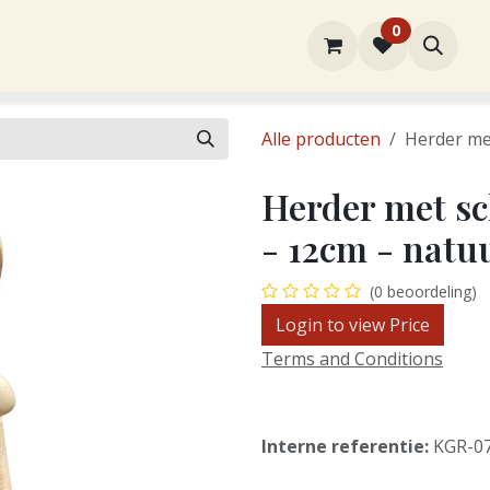
0
rtiment
Over ons
Winkel
Contact
Alle producten
Herder met
Herder met sc
- 12cm - natu
(0 beoordeling)
Login to view Price
Terms and Conditions
Interne referentie:
KGR-0