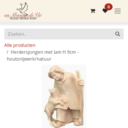
Overslaan naar inhoud
0
Alle producten
Herdersjongen met lam H 9cm -
houtsnijwerk/natuur