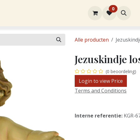
0
rtiment
Over ons
Winkel
Contact
Alle producten
Jezuskindj
Jezuskindje l
(0 beoordeling)
Login to view Price
Terms and Conditions
Interne referentie:
KGR-6