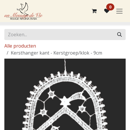
Overslaan naar inhoud
0
Alle producten
Kersthanger kant - Kerstgroep/klok - 9cm