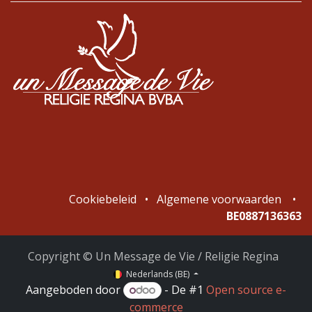
Cookiebeleid
•
Algemene voorwaarden
•
BE0887136363
Copyright © Un Message de Vie / Religie Regina
Nederlands (BE)
Aangeboden door
- De #1
Open source e-
commerce