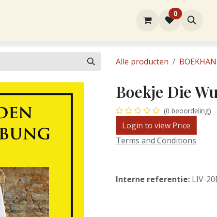
0
rtiment
Over ons
Winkel
Contact
Alle producten
BOEKHAN
Boekje Die W
(0 beoordeling)
Login to view Price
Terms and Conditions
Interne referentie:
LIV-2