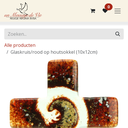
Overslaan naar inhoud
0
Alle producten
Glaskruis/rood op houtsokkel (10x12cm)