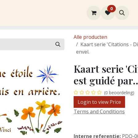
0
rtiment
Over ons
Winkel
Contact
Alle producten
Kaart serie 'Citations - Di
envel.
Kaart serie 'Ci
est guidé par..
(0 beoordeling)
Login to view Price
Terms and Conditions
Interne referentie:
PDO-0