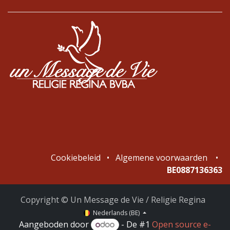
Cookiebeleid
•
Algemene voorwaarden
•
BE0887136363
Copyright © Un Message de Vie / Religie Regina
Nederlands (BE)
Aangeboden door
- De #1
Open source e-