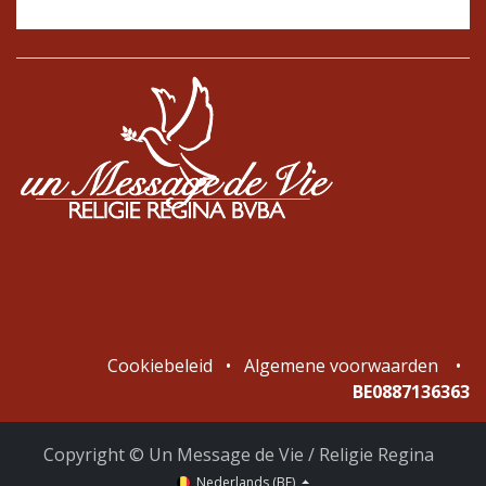
Cookiebeleid
•
Algemene voorwaarden
•
BE0887136363
Copyright © Un Message de Vie / Religie Regina
Nederlands (BE)