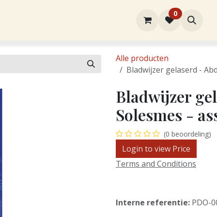
0
rtiment
Over ons
Winkel
Contact
Alle producten
Bladwijzer gelaserd - Ab
Bladwijzer gel
Solesmes - as
(0 beoordeling)
Login to view Price
Terms and Conditions
Interne referentie:
PDO-0