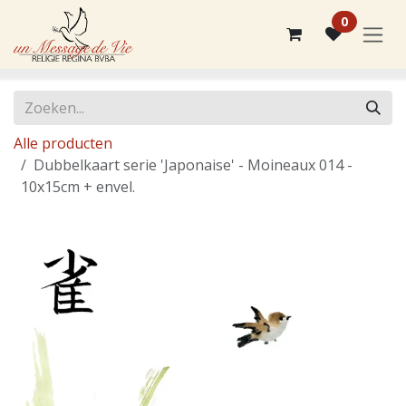
Overslaan naar inhoud
0
Alle producten
Dubbelkaart serie 'Japonaise' - Moineaux 014 -
10x15cm + envel.