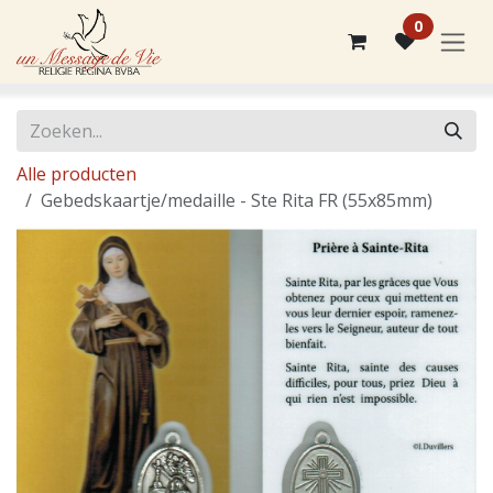
Overslaan naar inhoud
0
Alle producten
Gebedskaartje/medaille - Ste Rita FR (55x85mm)