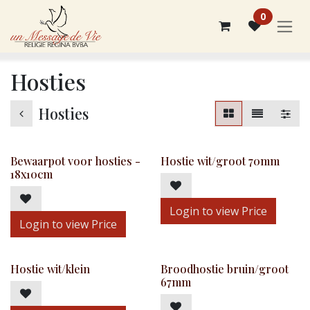
Overslaan naar inhoud
0
Hosties
Hosties
Bewaarpot voor hosties -
Hostie wit/groot 70mm
18x10cm
Login to view Price
Login to view Price
Hostie wit/klein
Broodhostie bruin/groot
67mm