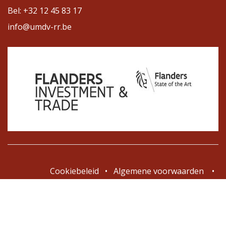
Bel: +32 12 45 83 17
info@umdv-rr.be
Cookiebeleid
•
Algemene voorwaarden
•
BE0887136363
Copyright © Un Message de Vie / Religie Regina
Nederlands (BE)