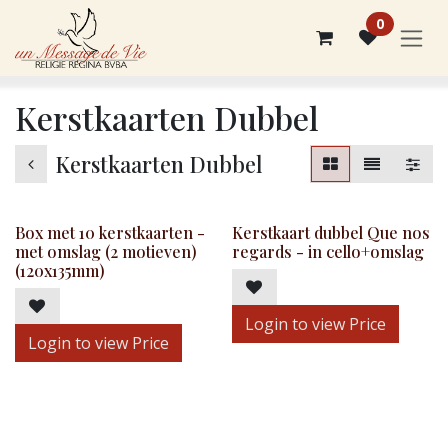
Overslaan naar inhoud
0
Kerstkaarten Dubbel
Kerstkaarten Dubbel
Box met 10 kerstkaarten -
Kerstkaart dubbel Que nos
met omslag (2 motieven)
regards - in cello+omslag
(120x135mm)
Login to view Price
Login to view Price