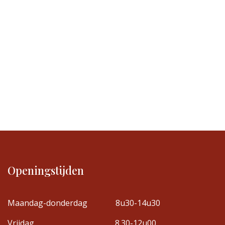
Openingstijden
Maandag-donderdag
8u30-14u30
Vrijdag
8.30-12u00