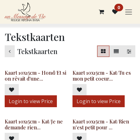
Overslaan naar inhoud
0
Tekstkaarten
Tekstkaarten
Kaart 10x15cm - Hond/Et si
Kaart 10x15cm - Kat/Tu es
on rêvait d'une...
mon petit coeur...
Login to view Price
Login to view Price
Kaart 10x15cm - Kat/Je ne
Kaart 10x15cm - Kat/Rien
demande rien...
n'est petit pour ...