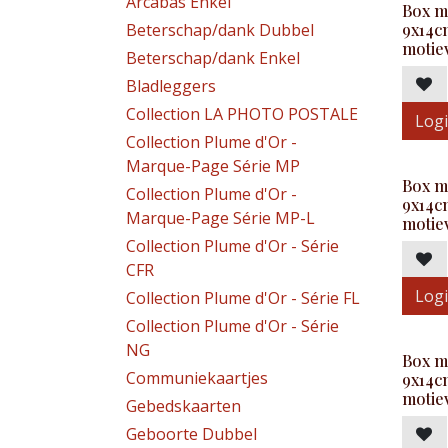
Arcabas Enkel
Box m
Beterschap/dank Dubbel
9x14c
motie
Beterschap/dank Enkel
Bladleggers
Collection LA PHOTO POSTALE
Logi
Collection Plume d'Or -
Marque-Page Série MP
Box m
Collection Plume d'Or -
9x14c
Marque-Page Série MP-L
motie
Collection Plume d'Or - Série
CFR
Logi
Collection Plume d'Or - Série FL
Collection Plume d'Or - Série
NG
Box m
Communiekaartjes
9x14c
motie
Gebedskaarten
Geboorte Dubbel