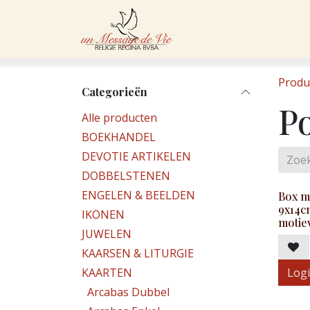
Overslaan naar inhoud
Startpagina
Asso
Produ
Categorieën
P
Alle producten
BOEKHANDEL
DEVOTIE ARTIKELEN
DOBBELSTENEN
ENGELEN & BEELDEN
Box m
9x14c
IKONEN
motie
JUWELEN
KAARSEN & LITURGIE
KAARTEN
Logi
Arcabas Dubbel