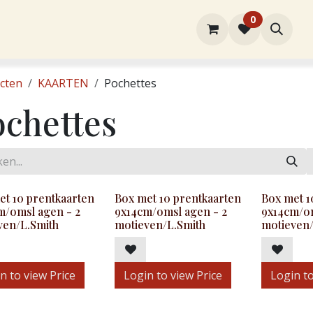
0
rtiment
Over ons
Winkel
Contact
cten
KAARTEN
Pochettes
ochettes
et 10 prentkaarten
Box met 10 prentkaarten
Box met 1
m/omsl agen - 2
9x14cm/omsl agen - 2
9x14cm/om
ven/L.Smith
motieven/L.Smith
motieven/
n to view Price
Login to view Price
Login to