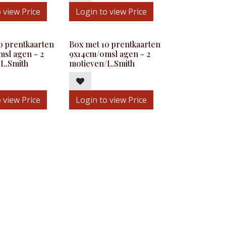
 view Price
Login to view Price
0 prentkaarten
Box met 10 prentkaarten
sl agen - 2
9x14cm/omsl agen - 2
L.Smith
motieven/L.Smith
 view Price
Login to view Price