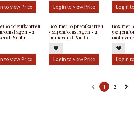
n to view Price
Login to view Price
Login to
et 10 prentkaarten
Box met 10 prentkaarten
Box met 1
m/omsl agen - 2
9x14cm/omsl agen - 2
9x14cm/om
ven/L.Smith
motieven/L.Smith
motieven/
n to view Price
Login to view Price
Login to
1
2