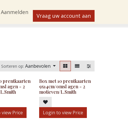
Aanmelden
Vraag uw account aan
Aanbevolen
Sorteren op:
0 prentkaarten
Box met 10 prentkaarten
sl agen - 2
9x14cm/omsl agen - 2
L.Smith
motieven/L.Smith
 view Price
Login to view Price